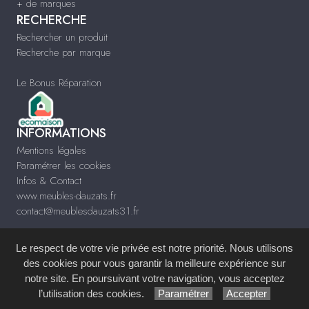
+ de marques
RECHERCHE
Rechercher un produit
Recherche par marque
Le Bonus Réparation
INFORMATIONS
Mentions légales
Paramétrer les cookies
Infos & Contact
www.meubles-dauzats.fr
contact@meublesdauzats31.fr
Le respect de votre vie privée est notre priorité. Nous utilisons
des cookies pour vous garantir la meilleure expérience sur
notre site. En poursuivant votre navigation, vous acceptez
Site réalisé avec le
Système de Gestion de Contenu (SGC)
imagenia
, créé et
l’utilisation des cookies.
Paramétrer
Accepter
développé en France par
mémoire d'images
.