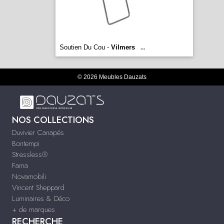
Soutien Du Cou -
Vilmers
...
© 2026 Meubles Dauzats
NOS COLLECTIONS
Duvivier Canapés
Bontempi
Stressless®
Fama
Novamobili
Vincent Sheppard
Luminaires & Déco
+ de marques
RECHERCHE