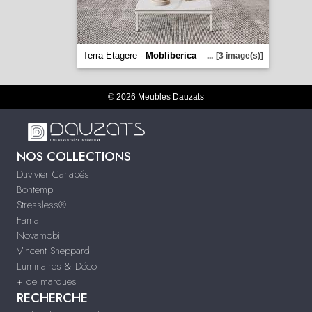
Terra Etagere -
Mobliberica
...
[3 image(s)]
© 2026 Meubles Dauzats
NOS COLLECTIONS
Duvivier Canapés
Bontempi
Stressless®
Fama
Novamobili
Vincent Sheppard
Luminaires & Déco
+ de marques
RECHERCHE