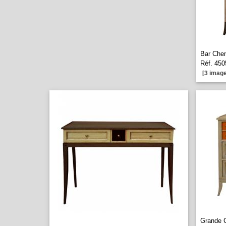
Bar Chen
Réf. 450
[3 image
Grande C