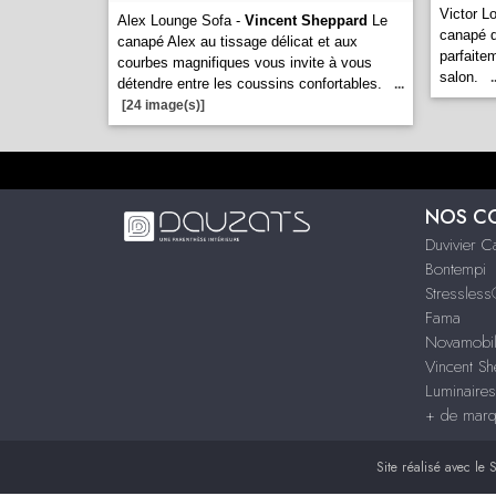
Victor L
Alex Lounge Sofa -
Vincent Sheppard
Le
canapé d
canapé Alex au tissage délicat et aux
parfaite
courbes magnifiques vous invite à vous
salon.
.
détendre entre les coussins confortables.
...
[24 image(s)]
NOS C
Duvivier 
Bontempi
Stressles
Fama
Novamobil
Vincent S
Luminaire
+ de mar
Site réalisé avec le
S