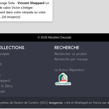
ounge Sofa -
Vincent Sheppard
Le
e salon Victor s'intègre
ment dans votre véranda ou votre
..
[26 image(s)]
© 2026 Meubles Dauzats
OLLECTIONS
RECHERCHE
Canapés
Rechercher un produit
Recherche par marque
s®
Le Bonus Réparation
i
heppard
s & Déco
ques
ystème de Gestion de Contenu (SGC)
imagenia
, créé et développé en France par