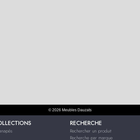
© 2026 Meubles Dauzats
OLLECTIONS
RECHERCHE
Canapés
Rechercher un produit
Recherche par marque