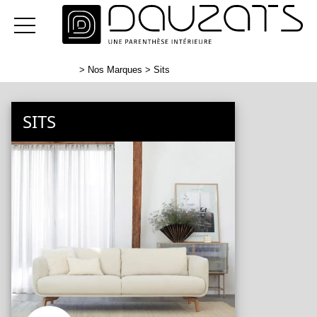
>
Nos Marques
> Sits
SITS