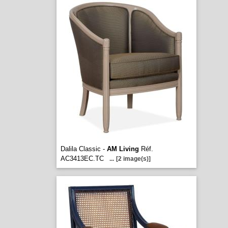
Dalila Classic -
AM Living
Réf.
AC3413EC.TC
...
[2 image(s)]