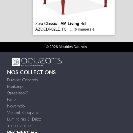
Zora Classic -
AM Living
Réf.
AZOCDR02LE.TC
...
[6 image(s)]
© 2026 Meubles Dauzats
NOS COLLECTIONS
Duvivier Canapés
Bontempi
Stressless®
Fama
Novamobili
Vincent Sheppard
Luminaires & Déco
+ de marques
RECHERCHE